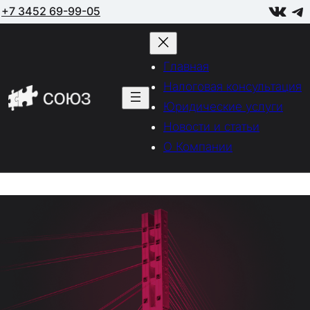
VK
Telegram
+7 3452 69-99-05
Главная
Налоговая консультация
Юридические услуги
Новости и статьи
О Компании