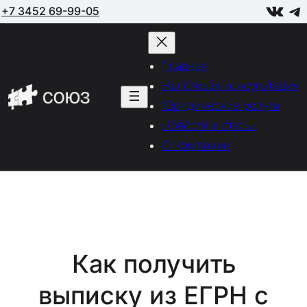
VK
Telegram
Перейти
+7 3452 69-99-05
к
содержимому
Главная
Налоговая консультация
Юридические услуги
Новости и статьи
О Компании
Как получить
выписку из ЕГРН с