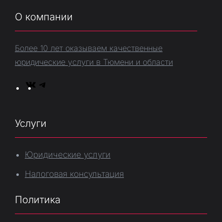
О компании
Более 10 лет оказываем качественные
юридические услуги в Тюмени и области
V
T
K
e
l
Услуги
e
g
Юридические услуги
r
a
Налоговая консультация
m
Политика